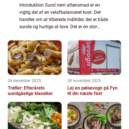
Introduktion Sund nem aftensmad er en
vigtig del af en velafbalanceret kost. Det
handler om at tilberede måltider, der er både
sunde og hurtige at lave. Det er en stor
interesse for mange mennesker, da livsstilen
bliver mere hektisk, og folk ønsker s...
06 december 2025
30 november 2025
Trøfler: Efterårets
Lej en pølsevogn på Fyn
uundgåelige klassiker
til din næste fest