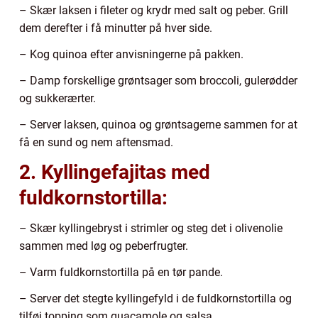
– Skær laksen i fileter og krydr med salt og peber. Grill
dem derefter i få minutter på hver side.
– Kog quinoa efter anvisningerne på pakken.
– Damp forskellige grøntsager som broccoli, gulerødder
og sukkerærter.
– Server laksen, quinoa og grøntsagerne sammen for at
få en sund og nem aftensmad.
2. Kyllingefajitas med
fuldkornstortilla:
– Skær kyllingebryst i strimler og steg det i olivenolie
sammen med løg og peberfrugter.
– Varm fuldkornstortilla på en tør pande.
– Server det stegte kyllingefyld i de fuldkornstortilla og
tilføj topping som guacamole og salsa.