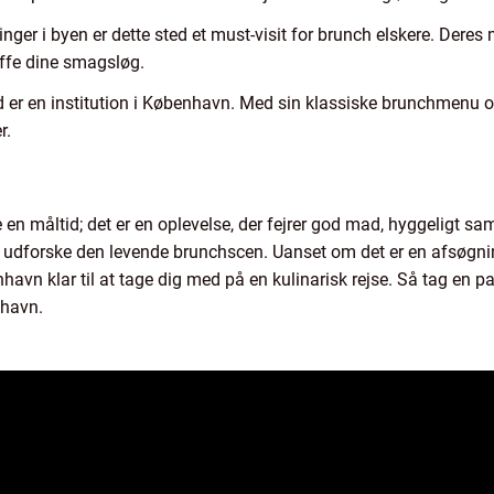
ringer i byen er dette sted et must-visit for brunch elskere. Der
øffe dine smagsløg.
ed er en institution i København. Med sin klassiske brunchmenu 
r.
en måltid; det er en oplevelse, der fejrer god mad, hyggeligt s
t udforske den levende brunchscen. Uanset om det er en afsøgning 
nhavn klar til at tage dig med på en kulinarisk rejse. Så tag en p
nhavn.