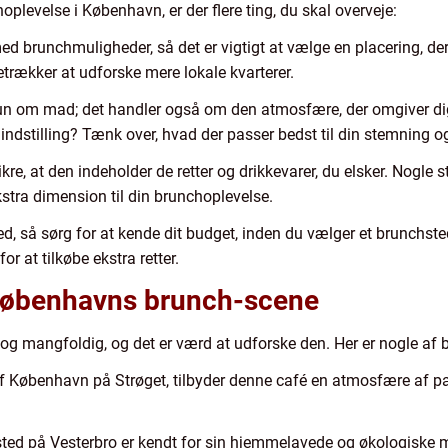
oplevelse i København, er der flere ting, du skal overveje:
d brunchmuligheder, så det er vigtigt at vælge en placering, der e
retrækker at udforske mere lokale kvarterer.
un om mad; det handler også om den atmosfære, der omgiver di
indstilling? Tænk over, hvad der passer bedst til din stemning o
e, at den indeholder de retter og drikkevarer, du elsker. Nogle st
ekstra dimension til din brunchoplevelse.
 sted, så sørg for at kende dit budget, inden du vælger et brunchst
r at tilkøbe ekstra retter.
 Københavns brunch-scene
g mangfoldig, og det er værd at udforske den. Her er nogle af
af København på Strøget, tilbyder denne café en atmosfære af pa
tsted på Vesterbro er kendt for sin hjemmelavede og økologiske 