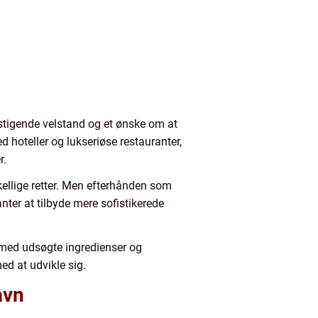
stigende velstand og et ønske om at
 hoteller og lukseriøse restauranter,
r.
kellige retter. Men efterhånden som
ter at tilbyde mere sofistikerede
r med udsøgte ingredienser og
ed at udvikle sig.
avn