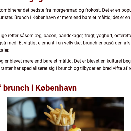
er kombinerer det bedste fra morgenmad og frokost. Det er en pop
ister. Brunch i København er mere end bare et måltid; det er en 
lige retter såsom æg, bacon, pandekager, frugt, yoghurt, osterett
også med. Et vigtigt element i en vellykket brunch er også den a
aler.
g er blevet mere end bare et måltid. Det er blevet en kulturel be
ter har specialiseret sig i brunch og tilbyder en bred vifte af ret
af brunch i København