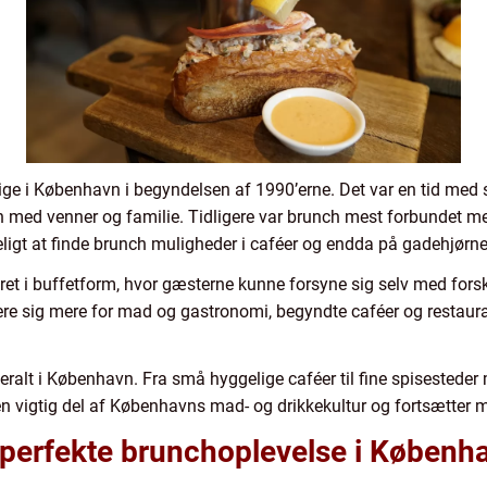
ige i København i begyndelsen af 1990’erne. Det var en tid med 
 med venner og familie. Tidligere var brunch mest forbundet med
igt at finde brunch muligheder i caféer og endda på gadehjørne
ret i buffetform, hvor gæsterne kunne forsyne sig selv med fors
e sig mere for mad og gastronomi, begyndte caféer og restauran
eralt i København. Fra små hyggelige caféer til fine spisestede
 en vigtig del af Københavns mad- og drikkekultur og fortsætter m
 perfekte brunchoplevelse i Københ