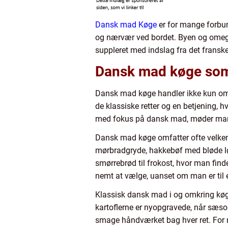
Dansk mad Køge
er for mange forbun
og nærvær ved bordet. Byen og omegnen
suppleret med indslag fra det fransk
Dansk mad køge som
Dansk mad køge handler ikke kun om 
de klassiske retter og en betjening, hv
med fokus på dansk mad, møder man typ
Dansk mad køge omfatter ofte velkend
mørbradgryde, hakkebøf med bløde løg
smørrebrød til frokost, hvor man finde
nemt at vælge, uanset om man er til e
Klassisk dansk mad i og omkring køge 
kartoflerne er nyopgravede, når sæson
smage håndværket bag hver ret. For m