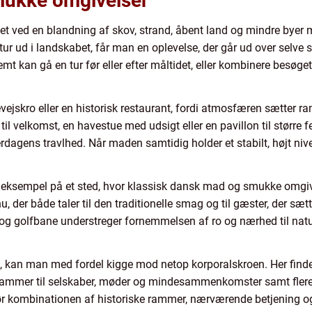
mukke omgivelser
 ved en blandning af skov, strand, åbent land og mindre byer m
 ud i landskabet, får man en oplevelse, der går ud over selve sp
emt kan gå en tur før eller efter måltidet, eller kombinere besøge
jskro eller en historisk restaurant, fordi atmosfæren sætter r
il velkomst, en havestue med udsigt eller en pavillon til større fe
verdagens travlhed. Når maden samtidig holder et stabilt, højt ni
t eksempel på et sted, hvor klassisk dansk mad og smukke omgiv
der både taler til den traditionelle smag og til gæster, der sætt
og golfbane understreger fornemmelsen af ro og nærhed til na
 kan man med fordel kigge mod netop korporalskroen. Her finde
mmer til selskaber, møder og mindesammenkomster samt flere fo
r kombinationen af historiske rammer, nærværende betjening og