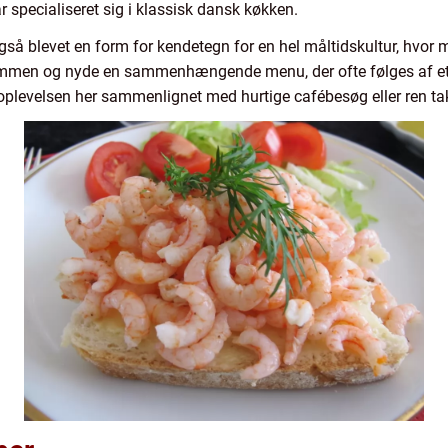
ar specialiseret sig i klassisk dansk køkken.
så blevet en form for kendetegn for en hel måltidskultur, hvo
ammen og nyde en sammenhængende menu, der ofte følges af et vel
oplevelsen her sammenlignet med hurtige cafébesøg eller ren t