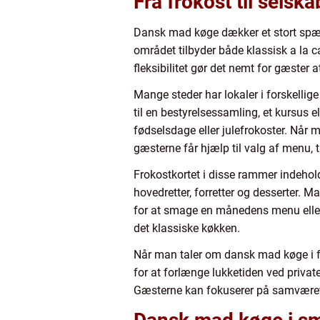
Fra frokost til selska
Dansk mad køge dækker et stort spænd
området tilbyder både klassisk a la c
fleksibilitet gør det nemt for gæster
Mange steder har lokaler i forskellige
til en bestyrelsessamling, et kursus e
fødselsdage eller julefrokoster. Når
gæsterne får hjælp til valg af menu, 
Frokostkortet i disse rammer indehol
hovedretter, forretter og desserter. 
for at smage en månedens menu eller
det klassiske køkken.
Når man taler om dansk mad køge i for
for at forlænge lukketiden ved priva
Gæsterne kan fokuserer på samværet, 