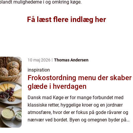
d blandt mulighederne i og omkring køge.
Få læst flere indlæg her
10 maj 2026
Thomas Andersen
inspiration
Frokostordning menu der skaber
glæde i hverdagen
Dansk mad Køge er for mange forbundet med
klassiske retter, hyggelige kroer og en jordnær
atmosfære, hvor der er fokus på gode råvarer og
nærvær ved bordet. Byen og omegnen byder på
flere spisesteder, der holder fast i de traditionelle