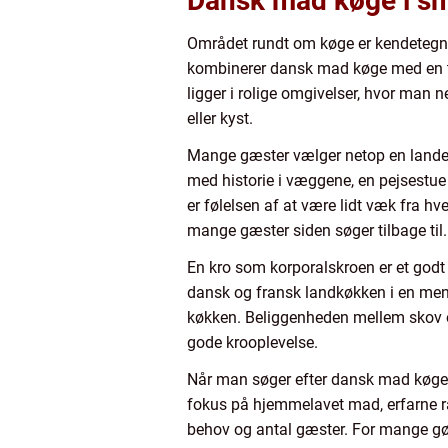
Dansk mad køge i s
Området rundt om køge er kendetegnet
kombinerer dansk mad køge med en tur
ligger i rolige omgivelser, hvor man n
eller kyst.
Mange gæster vælger netop en landeve
med historie i væggene, en pejsestue t
er følelsen af at være lidt væk fra h
mange gæster siden søger tilbage til.
En kro som korporalskroen er et god
dansk og fransk landkøkken i en menu, 
køkken. Beliggenheden mellem skov 
gode krooplevelse.
Når man søger efter dansk mad køge,
fokus på hjemmelavet mad, erfarne ra
behov og antal gæster. For mange gø