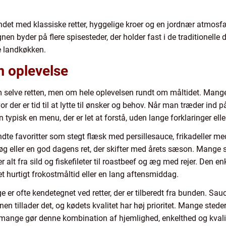
det med klassiske retter, hyggelige kroer og en jordnær atmosfæ
 byder på flere spisesteder, der holder fast i de traditionelle 
e landkøkken.
 oplevelse
selve retten, men om hele oplevelsen rundt om måltidet. Mange
or der er tid til at lytte til ønsker og behov. Når man træder ind på
isk en menu, der er let at forstå, uden lange forklaringer elle
te favoritter som stegt flæsk med persillesauce, frikadeller me
 eller en god dagens ret, der skifter med årets sæson. Mange s
r alt fra sild og fiskefileter til roastbeef og æg med rejer. Den
t hurtigt frokostmåltid eller en lang aftensmiddag.
er ofte kendetegnet ved retter, der er tilberedt fra bunden. Sau
en tillader det, og kødets kvalitet har høj prioritet. Mange ste
ange gør denne kombination af hjemlighed, enkelthed og kvalitet