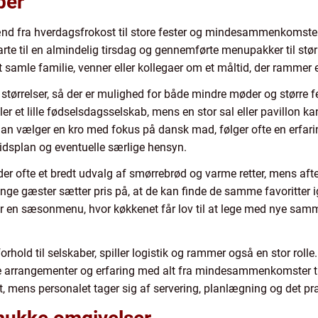
ber
 fra hverdagsfrokost til store fester og mindesammenkomster. 
arte til en almindelig tirsdag og gennemførte menupakker til st
 at samle familie, venner eller kollegaer om et måltid, der rammer
 størrelser, så der er mulighed for både mindre møder og større f
ller et lille fødselsdagsselskab, mens en stor sal eller pavillon 
 man vælger en kro med fokus på dansk mad, følger ofte en erfar
tidsplan og eventuelle særlige hensyn.
der ofte et bredt udvalg af smørrebrød og varme retter, mens af
Mange gæster sætter pris på, at de kan finde de samme favoritter
 en sæsonmenu, hvor køkkenet får lov til at lege med nye samm
hold til selskaber, spiller logistik og rammer også en stor roll
te arrangementer og erfaring med alt fra mindesammenkomster til 
mens personalet tager sig af servering, planlægning og det pra