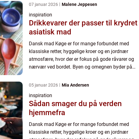
dyder fra det ...
07 januar 2026
Malene Jeppesen
inspiration
Drikkevarer der passer til krydret
asiatisk mad
Dansk mad Køge er for mange forbundet med
klassiske retter, hyggelige kroer og en jordnær
atmosfære, hvor der er fokus på gode råvarer og
nærvær ved bordet. Byen og omegnen byder på
flere spisesteder, der holder fast i de traditionelle
dyder fra det ...
05 januar 2026
Mia Andersen
inspiration
Sådan smager du på verden
hjemmefra
Dansk mad Køge er for mange forbundet med
klassiske retter, hyggelige kroer og en jordnær