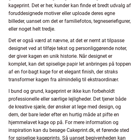
kageprint. Det er her, kunder kan finde et bredt udvalg af
foruddesignede motiver eller uploade deres egne
billeder, uanset om det er familiefotos, tegneseriefigurer,
eller noget helt tredje.
Det er også værd at nævne, at det er nemt at tilpasse
designet ved at tilføje tekst og personliggørende noter,
der giver kagen en unik historie. Når designet er
komplet, kan det spiselige papir let anbringes på toppen
af en for-bagt kage for et elegant finish, der straks
transformer kagen fra almindelig til ekstraordinær.
I bund og grund, kageprint er ikke kun forbeholdt
professionelle eller særlige lejligheder. Det tjener både
de kreative sjæle, der ønsker at lege med design, og
dem, der bare leder efter en hurtig måde at pifte en
hjemmelavet kage op på. For mere information og
inspiration kan du besøge Cakeprint.dk, et førende sted
for spiselige kageprints. Så uanset begivenheden kan