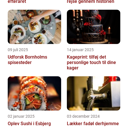
efteråret
rejse gennem historien
09 juli 2025
14 januar 2025
Udforsk Bornholms
Kageprint: tilføj det
spisesteder
personlige touch til dine
kager
02 januar 2025
03 december 2024
Oplev Sushi i Esbjerg
Lækker fadøl derhjemme