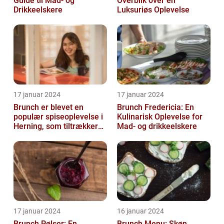
Guide til Mad- og
Overblik over en
Drikkeelskere
Luksuriøs Oplevelse
17 januar 2024
17 januar 2024
Brunch er blevet en
Brunch Fredericia: En
populær spiseoplevelse i
Kulinarisk Oplevelse for
Herning, som tiltrækker
Mad- og drikkeelskere
både lokale indbyggere
og turis...
17 januar 2024
16 januar 2024
Brunch Pølser: En
Brunch Menu: Skøn