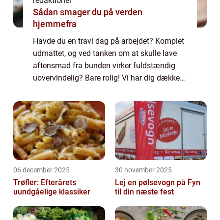
redaktionel
Sådan smager du på verden
hjemmefra
Havde du en travl dag på arbejdet? Komplet
udmattet, og ved tanken om at skulle lave
aftensmad fra bunden virker fuldstændig
uovervindelig? Bare rolig! Vi har dig dækket
ind. I denne artikel vil vi introducere dig til
nogle nemme aftensmad ideer, der...
06 december 2025
30 november 2025
Trøfler: Efterårets
Lej en pølsevogn på Fyn
uundgåelige klassiker
til din næste fest