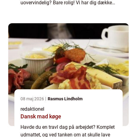
uovervindelig? Bare rolig! Vi har dig dækket
ind. I denne artikel vil vi introducere dig til
nogle nemme aftensmad ideer, der...
08 maj 2026
Rasmus Lindholm
redaktionel
Dansk mad køge
Havde du en travl dag på arbejdet? Komplet
udmattet, og ved tanken om at skulle lave