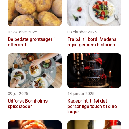
03 oktober 2025
03 oktober 2025
De bedste grøntsager i
Fra bål til bord: Madens
efteråret
rejse gennem historien
09 juli 2025
14 januar 2025
Udforsk Bornholms
Kageprint: tilføj det
spisesteder
personlige touch til dine
kager