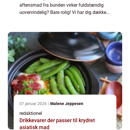
aftensmad fra bunden virker fuldstændig
uovervindelig? Bare rolig! Vi har dig dækket
ind. I denne artikel vil vi introducere dig til
nogle nemme aftensmad ideer, der...
07 januar 2026
Malene Jeppesen
redaktionel
Drikkevarer der passer til krydret
asiatisk mad