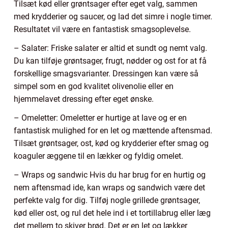
Tilsæt kød eller grøntsager efter eget valg, sammen
med krydderier og saucer, og lad det simre i nogle timer.
Resultatet vil være en fantastisk smagsoplevelse.
– Salater: Friske salater er altid et sundt og nemt valg.
Du kan tilføje grøntsager, frugt, nødder og ost for at få
forskellige smagsvarianter. Dressingen kan være så
simpel som en god kvalitet olivenolie eller en
hjemmelavet dressing efter eget ønske.
– Omeletter: Omeletter er hurtige at lave og er en
fantastisk mulighed for en let og mættende aftensmad.
Tilsæt grøntsager, ost, kød og krydderier efter smag og
koaguler æggene til en lækker og fyldig omelet.
– Wraps og sandwic Hvis du har brug for en hurtig og
nem aftensmad ide, kan wraps og sandwich være det
perfekte valg for dig. Tilføj nogle grillede grøntsager,
kød eller ost, og rul det hele ind i et tortillabrug eller læg
det mellem to skiver brød. Det er en let og lækker