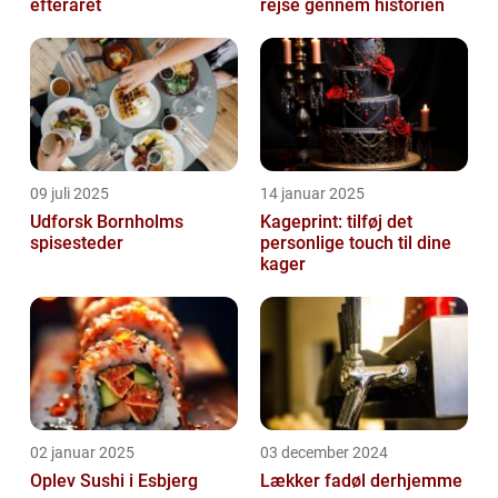
efteråret
rejse gennem historien
09 juli 2025
14 januar 2025
Udforsk Bornholms
Kageprint: tilføj det
spisesteder
personlige touch til dine
kager
02 januar 2025
03 december 2024
Oplev Sushi i Esbjerg
Lækker fadøl derhjemme