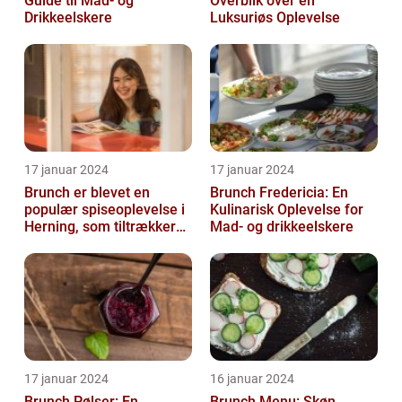
Guide til Mad- og
Overblik over en
Drikkeelskere
Luksuriøs Oplevelse
17 januar 2024
17 januar 2024
Brunch er blevet en
Brunch Fredericia: En
populær spiseoplevelse i
Kulinarisk Oplevelse for
Herning, som tiltrækker
Mad- og drikkeelskere
både lokale indbyggere
og turis...
17 januar 2024
16 januar 2024
Brunch Pølser: En
Brunch Menu: Skøn