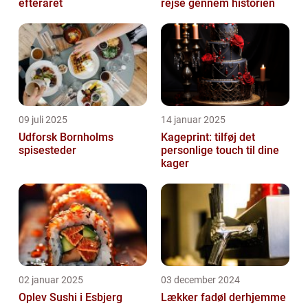
efteråret
rejse gennem historien
09 juli 2025
14 januar 2025
Udforsk Bornholms
Kageprint: tilføj det
spisesteder
personlige touch til dine
kager
02 januar 2025
03 december 2024
Oplev Sushi i Esbjerg
Lækker fadøl derhjemme