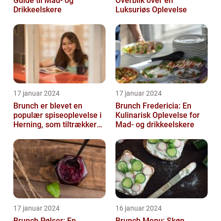
Guide til Mad- og
Overblik over en
Drikkeelskere
Luksuriøs Oplevelse
17 januar 2024
17 januar 2024
Brunch er blevet en
Brunch Fredericia: En
populær spiseoplevelse i
Kulinarisk Oplevelse for
Herning, som tiltrækker
Mad- og drikkeelskere
både lokale indbyggere
og turis...
17 januar 2024
16 januar 2024
Brunch Pølser: En
Brunch Menu: Skøn