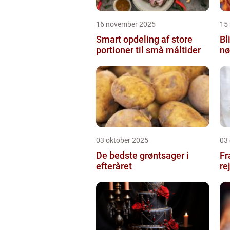
16 november 2025
15
Smart opdeling af store
Bl
portioner til små måltider
nø
03 oktober 2025
03
De bedste grøntsager i
Fr
efteråret
re