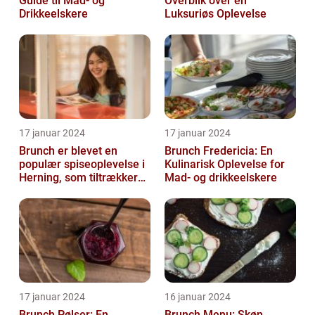
Guide til Mad- og
Overblik over en
Drikkeelskere
Luksuriøs Oplevelse
17 januar 2024
17 januar 2024
Brunch er blevet en
Brunch Fredericia: En
populær spiseoplevelse i
Kulinarisk Oplevelse for
Herning, som tiltrækker
Mad- og drikkeelskere
både lokale indbyggere
og turis...
17 januar 2024
16 januar 2024
Brunch Pølser: En
Brunch Menu: Skøn