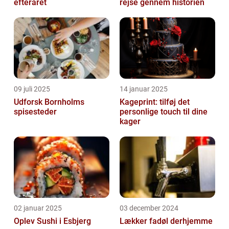
efteråret
rejse gennem historien
09 juli 2025
14 januar 2025
Udforsk Bornholms
Kageprint: tilføj det
spisesteder
personlige touch til dine
kager
02 januar 2025
03 december 2024
Oplev Sushi i Esbjerg
Lækker fadøl derhjemme