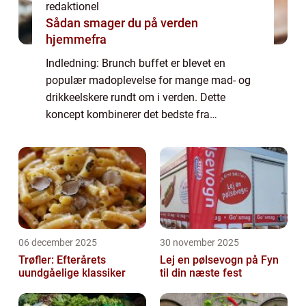
redaktionel
Sådan smager du på verden
hjemmefra
Indledning: Brunch buffet er blevet en
populær madoplevelse for mange mad- og
drikkeelskere rundt om i verden. Dette
koncept kombinerer det bedste fra
morgenmad og frokost og tilbyder en
overflod af lækre retter og smagsoplevelser.
I denne artikel vi...
06 december 2025
30 november 2025
Trøfler: Efterårets
Lej en pølsevogn på Fyn
uundgåelige klassiker
til din næste fest