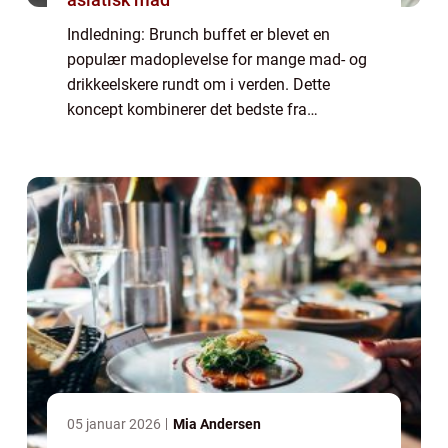
Indledning: Brunch buffet er blevet en
populær madoplevelse for mange mad- og
drikkeelskere rundt om i verden. Dette
koncept kombinerer det bedste fra
morgenmad og frokost og tilbyder en
overflod af lækre retter og smagsoplevelser.
I denne artikel vi...
05 januar 2026
Mia Andersen