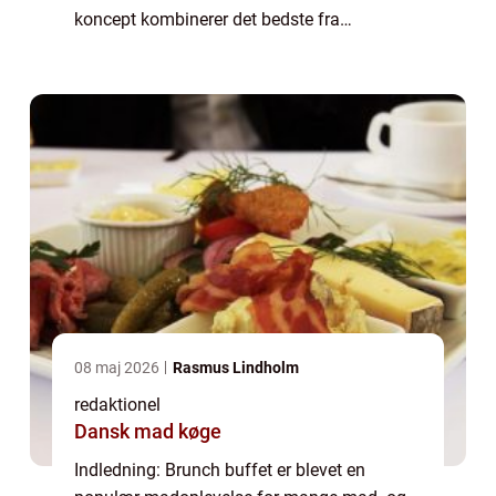
koncept kombinerer det bedste fra
morgenmad og frokost og tilbyder en
overflod af lækre retter og smagsoplevelser.
I denne artikel vi...
08 maj 2026
Rasmus Lindholm
redaktionel
Dansk mad køge
Indledning: Brunch buffet er blevet en