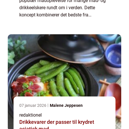
populær madoplevelse for mange mad- og
drikkeelskere rundt om i verden. Dette
koncept kombinerer det bedste fra
morgenmad og frokost og tilbyder en
overflod af lækre retter og smagsoplevelser.
I denne artikel vi...
07 januar 2026
Malene Jeppesen
redaktionel
Drikkevarer der passer til krydret
asiatisk mad