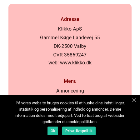
Adresse
web:
www.klikko.dk
Menu
Annoncering
Om os
På vores website bruges cookies til at huske dine indstillinger,
Cookies
statistik og personalisering af indhold og annoncer. Denne
information deles med tredjepart. Ved fortsat brug af websiden
Kontakt os
godkender du cookiepolitikken.
Sitemap
Ok
Privatlivspolitik